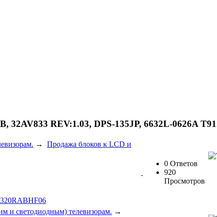
 32AV833 REV:1.03, DPS-135JP, 6632L-0626A T91
евизорам.
→
Продажа блоков к LCD и
0 Ответов
920
Просмотров
E320RABHF06
м и светодиодным) телевизорам.
→