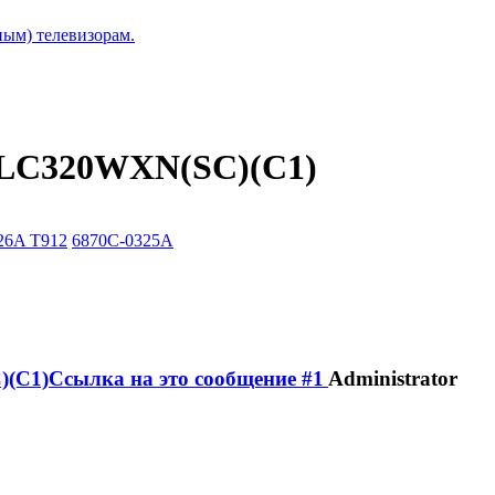
ым) телевизорам.
 LC320WXN(SC)(C1)
26A T912
6870C-0325A
Administrator