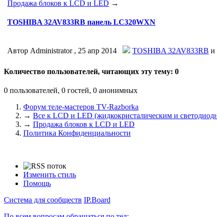
Продажа блоков к LCD и LED
→
TOSHIBA 32AV833RB панель LC320WXN
Автор Administrator ,
25 апр 2014
TOSHIBA 32AV833RB
и 
Количество пользователей, читающих эту тему: 0
0 пользователей, 0 гостей, 0 анонимных
Форум теле-мастеров TV-Razborka
→
Все к LCD и LED (жидкокристалическим и светодиодн
→
Продажа блоков к LCD и LED
Политика Конфиденциальности
Изменить стиль
Помощь
Система для сообществ
IP.Board
По всем вопросам обращаться по тел: