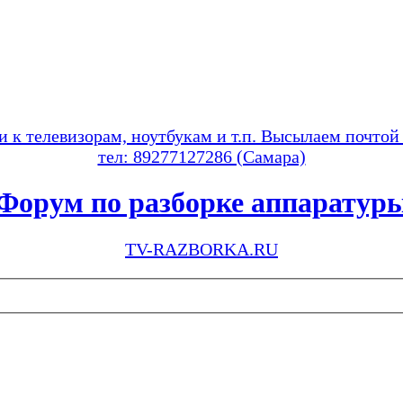
и к телевизорам, ноутбукам и т.п. Высылаем почтой
тел: 89277127286 (Самара)
Форум по разборке аппаратур
TV-RAZBORKA.RU