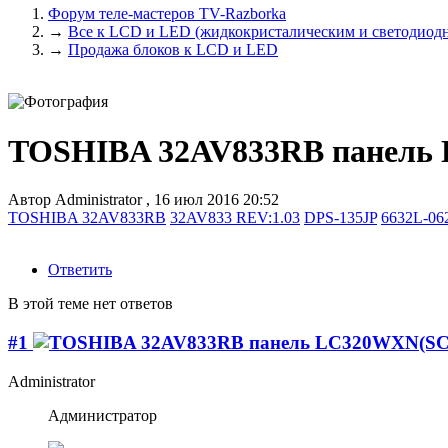
Форум теле-мастеров TV-Razborka
→
Все к LCD и LED (жидкокристалическим и светодиодн
→
Продажа блоков к LCD и LED
TOSHIBA 32AV833RB панель
Автор
Administrator
,
16 июл 2016 20:52
TOSHIBA 32AV833RB
32AV833 REV:1.03
DPS-135JP
6632L-06
Ответить
В этой теме нет ответов
#1
Administrator
Администратор