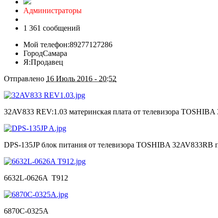
Администраторы
1 361 сообщений
Мой телефон:
89277127286
Город
Самара
Я:
Продавец
Отправлено
16 Июль 2016 - 20:52
32AV833 REV:1.03 материнская плата от телевизора TOSHIBA 
DPS-135JP блок питания от телевизора TOSHIBA 32AV833RB 
6632L-0626A T912
6870C-0325A