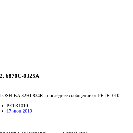
2, 6870C-0325A
PETR1010
17 июн 2019