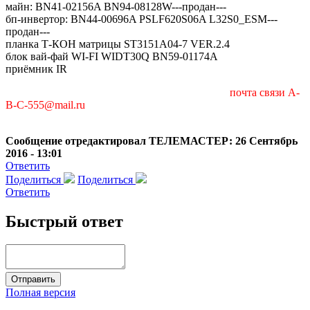
майн: BN41-02156A BN94-08128W---продан---
бп-инвертор: BN44-00696A PSLF620S06A L32S0_ESM---
продан---
планка Т-КОН матрицы ST3151A04-7 VER.2.4
блок вай-фай WI-FI WIDT30Q BN59-01174A
приёмник IR
почта связи A-
B-C-555@mail.ru
Сообщение отредактировал ТЕЛЕМАСТЕР: 26 Сентябрь
2016 - 13:01
Ответить
Поделиться
Поделиться
Ответить
Быстрый ответ
Полная версия