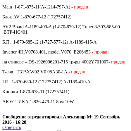
Main 1-871-875-11(A-1214-797-A)
- продан
Блок AV 1-870-677-12 (172757412)
AV2 Board A-1189-409-A (1-870-679-12) Tuner 8-597-585-00
BTP-HC401
Б.П. 1-870-685-12 (1-727-577-12) A-1189-415-A
Inverter 4H.V0708.401, model V070, E206453
- продан
на стикере – DS-1926006201-715 тр-ры 4002Y701007
- продан
T-con T315XW02 V0 05A30-1A
- продан
I.R. 1-870-680-12 (172757412) A-1189-410-A
Кнопки 1-870-678-11 (172757411)
АКУСТИКА 1-826-479-11 8ом 10W
Сообщение отредактировал Александр М: 19 Сентябрь
2016 - 16:28
Ответить