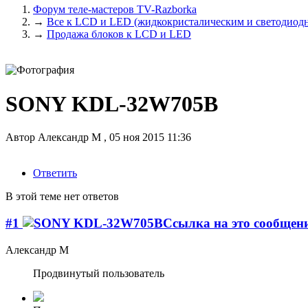
Форум теле-мастеров TV-Razborka
→
Все к LCD и LED (жидкокристалическим и светодиодн
→
Продажа блоков к LCD и LED
SONY KDL-32W705B
Автор
Александр М
,
05 ноя 2015 11:36
Ответить
В этой теме нет ответов
#1
Александр М
Продвинутый пользователь