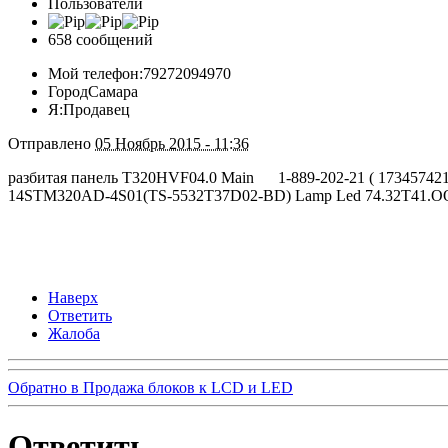
Пользователи
658 сообщений
Мой телефон:
79272094970
Город
Самара
Я:
Продавец
Отправлено
05 Ноябрь 2015 - 11:36
разбитая панель T320HVF04.0 Main 1-889-202-21 ( 1734574
14STM320AD-4S01(TS-5532T37D02-BD) Lamp Led 74.32T41.OO1
Наверх
Ответить
Жалоба
Обратно в Продажа блоков к LCD и LED
Ответить