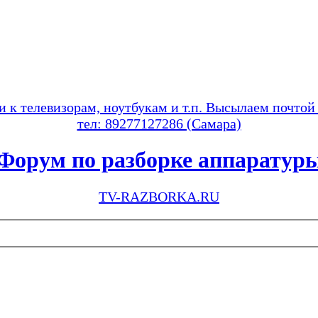
и к телевизорам, ноутбукам и т.п. Высылаем почтой
тел: 89277127286 (Самара)
Форум по разборке аппаратур
TV-RAZBORKA.RU