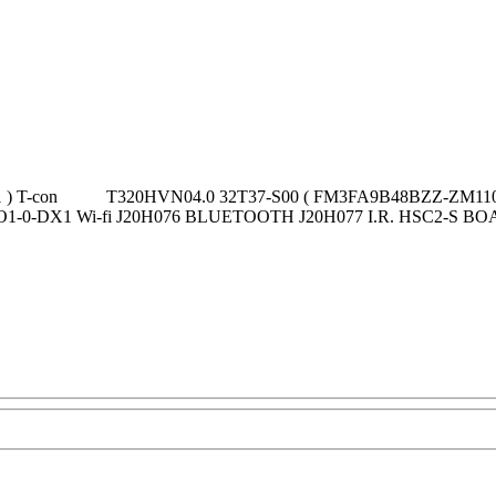
21 ) T-con T320HVN04.0 32T37-S00 ( FM3FA9B48BZZ-ZM1102 ) 
-0-DX1 Wi-fi J20H076 BLUETOOTH J20H077 I.R. HSC2-S BOARD