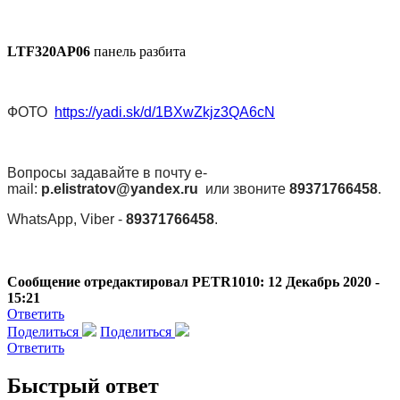
LTF320AP06
панель разбита
ФОТО
https://yadi.sk/d/1BXwZkjz3QA6cN
Вопросы задавайте в почту e-
mail:
p.elistratov@yandex.ru
или звоните
89371766458
.
WhatsApp, Viber -
89371766458
.
Сообщение отредактировал PETR1010: 12 Декабрь 2020 -
15:21
Ответить
Поделиться
Поделиться
Ответить
Быстрый ответ