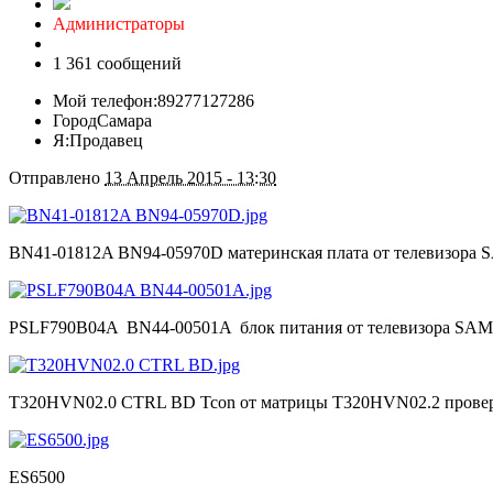
Администраторы
1 361 сообщений
Мой телефон:
89277127286
Город
Самара
Я:
Продавец
Отправлено
13 Апрель 2015 - 13:30
BN41-01812A BN94-05970D материнская плата от телевизор
PSLF790B04A BN44-00501A блок питания от телевизора SA
T320HVN02.0 CTRL BD Tcon от матрицы T320HVN02.2 провер
ES6500