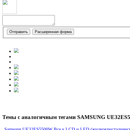
Темы с аналогичным тегами SAMSUNG UE32ES555
Samsung UE32ES5500W
Все к LCD и LED (жидкокристалическ