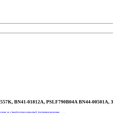
7K, BN41-01812A, PSLF790B04A BN44-00501A, 32
им и светодиодным) телевизорам.
→