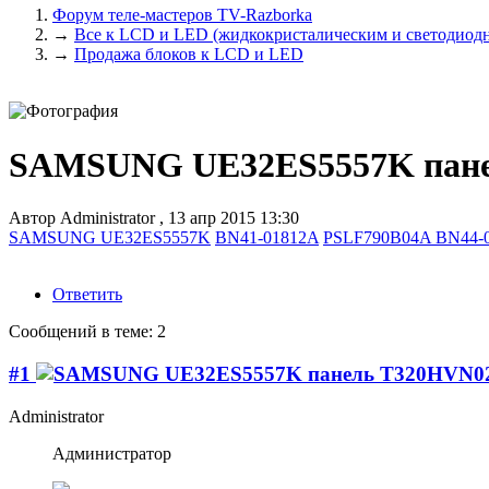
Форум теле-мастеров TV-Razborka
→
Все к LCD и LED (жидкокристалическим и светодиодн
→
Продажа блоков к LCD и LED
SAMSUNG UE32ES5557K пане
Автор
Administrator
,
13 апр 2015 13:30
SAMSUNG UE32ES5557K
BN41-01812A
PSLF790B04A BN44-
Ответить
Сообщений в теме: 2
#1
Administrator
Администратор