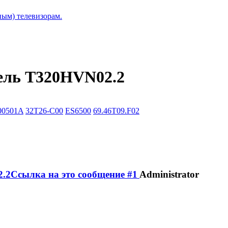
ым) телевизорам.
ль T320HVN02.2
00501A
32T26-C00
ES6500
69.46T09.F02
Administrator