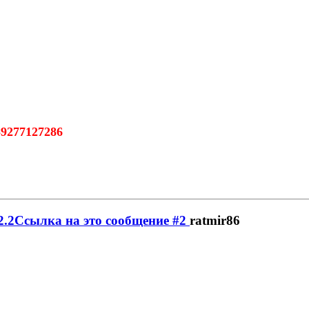
89277127286
ratmir86