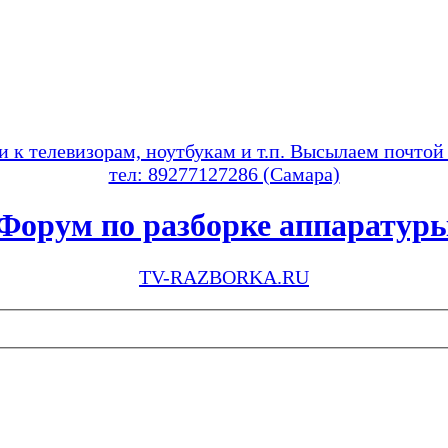
и к телевизорам, ноутбукам и т.п. Высылаем почтой
тел: 89277127286 (Самара)
Форум по разборке аппаратур
TV-RAZBORKA.RU