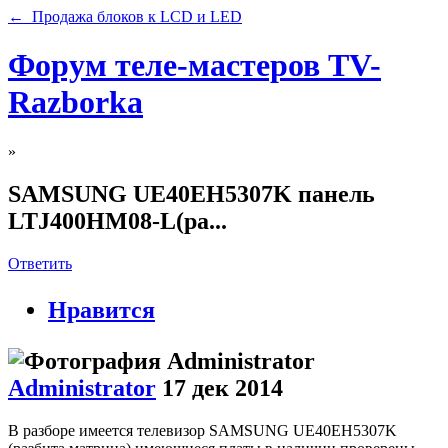
← Продажа блоков к LCD и LED
Форум теле-мастеров TV-
Razborka
»
SAMSUNG UE40EH5307K панель
LTJ400HM08-L(ра...
Ответить
Нравится
Administrator
17 дек 2014
В разборе имеется телевизор SAMSUNG UE40EH5307K