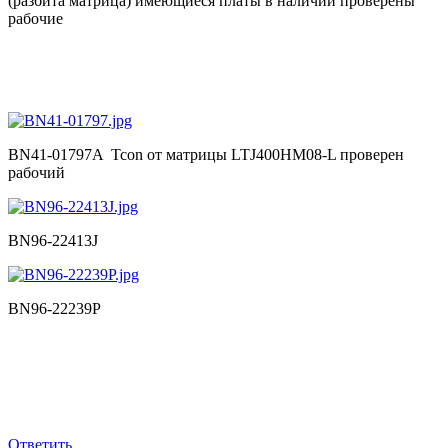
(разбита матрица) имеющиеся платы в наличии проверены
рабочие
BN41-01797A Tcon от матрицы LTJ400HM08-L проверен
рабочий
BN96-22413J
BN96-22239P
Ответить