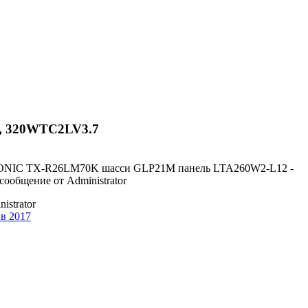
, 320WTC2LV3.7
istrator
нв 2017