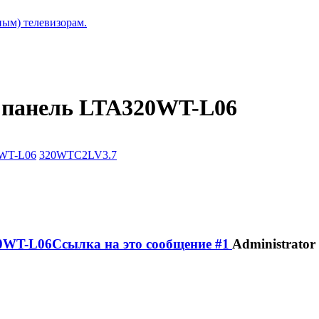
ым) телевизорам.
панель LTA320WT-L06
WT-L06
320WTC2LV3.7
Administrator