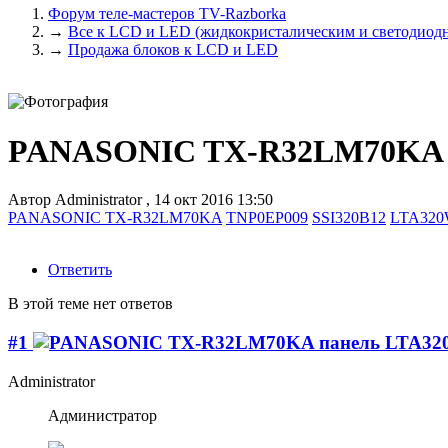
Форум теле-мастеров TV-Razborka
→
Все к LCD и LED (жидкокристалическим и светодиодн
→
Продажа блоков к LCD и LED
PANASONIC TX-R32LM70KA 
Автор
Administrator
,
14 окт 2016 13:50
PANASONIC TX-R32LM70KA
TNP0EP009
SSI320B12
LTA320
Ответить
В этой теме нет ответов
#1
Administrator
Администратор