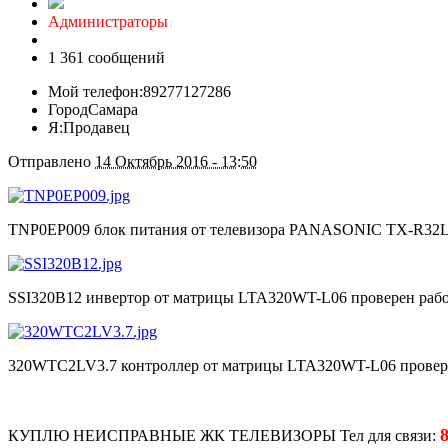
Администраторы
1 361 сообщений
Мой телефон:
89277127286
Город
Самара
Я:
Продавец
Отправлено
14 Октябрь 2016 - 13:50
TNP0EP009 блок питания от телевизора PANASONIC TX-R32LM
SSI320B12 инвертор от матрицы LTA320WT-L06 проверен рабо
320WTC2LV3.7 контроллер от матрицы LTA320WT-L06 провер
КУПЛЮ НЕИСПРАВНЫЕ ЖК ТЕЛЕВИЗОРЫ Тел для связи: