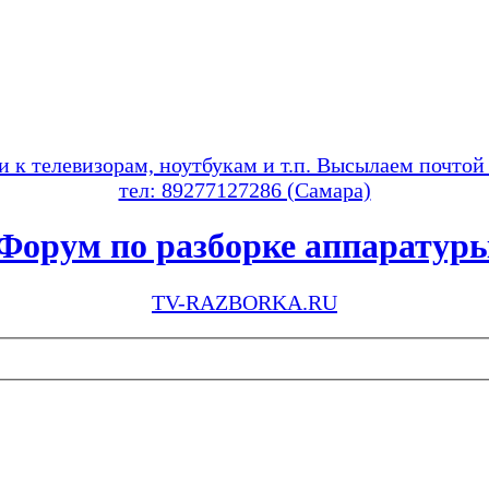
и к телевизорам, ноутбукам и т.п. Высылаем почтой
тел: 89277127286 (Самара)
Форум по разборке аппаратур
TV-RAZBORKA.RU