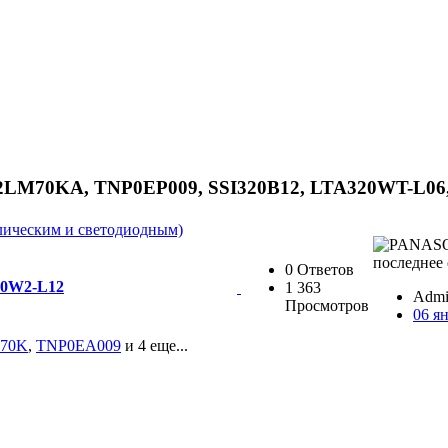
2LM70KA, TNP0EP009, SSI320B12, LTA320WT-L06
лическим и светодиодным)
0 Ответов
0W2-L12
1 363
Admin
Просмотров
06 я
70K
,
TNP0EA009
и 4 еще...