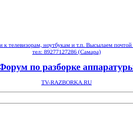
и к телевизорам, ноутбукам и т.п. Высылаем почтой
тел: 89277127286 (Самара)
Форум по разборке аппаратур
TV-RAZBORKA.RU