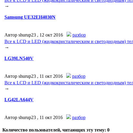
Все к LCD и LED (жидкокристалическим и светодиодным) тел
→
Samsung UE32EH4030N
Автор shurup23 ,
12 окт 2016
разбор
Все к LCD и LED (жидкокристалическим и светодиодным) тел
→
LG39LN540V
Автор shurup23 ,
11 окт 2016
разбор
Все к LCD и LED (жидкокристалическим и светодиодным) тел
→
LG42LA644V
Автор shurup23 ,
11 окт 2016
разбор
Количество пользователей, читающих эту тему: 0