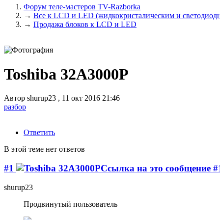
Форум теле-мастеров TV-Razborka
→
Все к LCD и LED (жидкокристалическим и светодиодн
→
Продажа блоков к LCD и LED
Toshiba 32A3000P
Автор
shurup23
,
11 окт 2016 21:46
разбор
Ответить
В этой теме нет ответов
#1
shurup23
Продвинутый пользователь