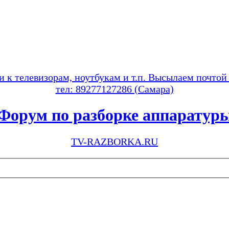
и к телевизорам, ноутбукам и т.п. Высылаем почтой
тел: 89277127286 (Самара)
Форум по разборке аппаратур
TV-RAZBORKA.RU