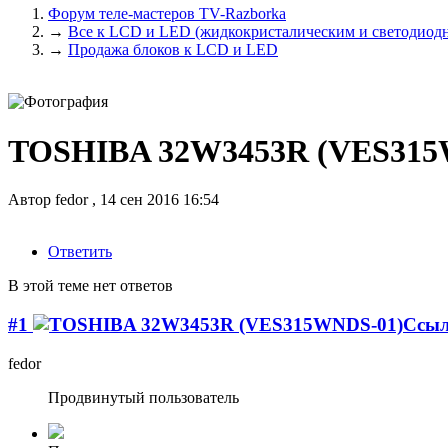
Форум теле-мастеров TV-Razborka
→
Все к LCD и LED (жидкокристалическим и светодиодн
→
Продажа блоков к LCD и LED
TOSHIBA 32W3453R (VES315
Автор
fedor
,
14 сен 2016 16:54
Ответить
В этой теме нет ответов
#1
fedor
Продвинутый пользователь