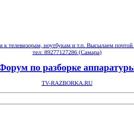
и к телевизорам, ноутбукам и т.п. Высылаем почтой
тел: 89277127286 (Самара)
Форум по разборке аппаратур
TV-RAZBORKA.RU