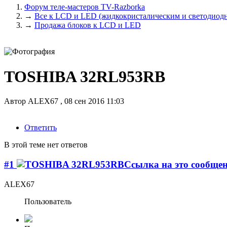
Форум теле-мастеров TV-Razborka
→
Все к LCD и LED (жидкокристалическим и светодиодн
→
Продажа блоков к LCD и LED
TOSHIBA 32RL953RB
Автор
ALEX67
,
08 сен 2016 11:03
Ответить
В этой теме нет ответов
#1
ALEX67
Пользователь